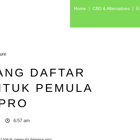
Home
CBD & Alternatives
E
ure
ANG DAFTAR
NTUK PEMULA
 PRO
6:57 am