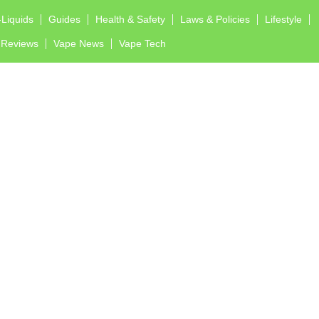
-Liquids
Guides
Health & Safety
Laws & Policies
Lifestyle
Reviews
Vape News
Vape Tech