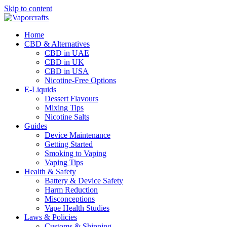
Skip to content
Home
CBD & Alternatives
CBD in UAE
CBD in UK
CBD in USA
Nicotine-Free Options
E-Liquids
Dessert Flavours
Mixing Tips
Nicotine Salts
Guides
Device Maintenance
Getting Started
Smoking to Vaping
Vaping Tips
Health & Safety
Battery & Device Safety
Harm Reduction
Misconceptions
Vape Health Studies
Laws & Policies
Customs & Shipping